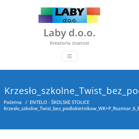
Skip
to
content
Laby d.o.o.
Kreativna znanost
Krzesło_szkolne_Twist_bez_p
Početna
/
ENTELO - ŠKOLSKE STOLICE
Krzesło_szkolne_Twist_bez_podlokietnikow_WK+P_Rozmiar_6