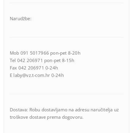
Narudžbe:
Mob 091 5017966 pon-pet 8-20h
Tel 042 206971 pon-pet 8-15h
Fax 042 206971 0-24h
E laby@vz.t-com.hr 0-24h
Dostava: Robu dostavljamo na adresu naručitelja uz
troškove dostave prema dogovoru.