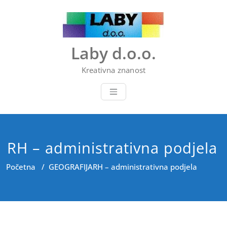
Skip
to
content
Laby d.o.o.
Kreativna znanost
RH – administrativna podjela
Početna
/
GEOGRAFIJA
RH – administrativna podjela