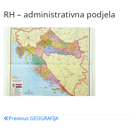
RH – administrativna podjela
Navigacija
Previous
GEOGRAFIJA
objava