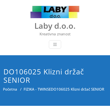
Skip
to
content
Laby d.o.o.
Kreativna znanost
DO106025 Klizni držač
SENIOR
Početna
/
FIZIKA - TWINSE
DO106025 Klizni držač SENIOR