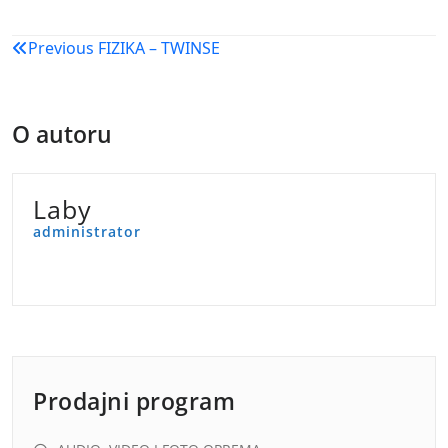
Navigacija
Previous
FIZIKA – TWINSE
objava
O autoru
Laby
administrator
Prodajni program