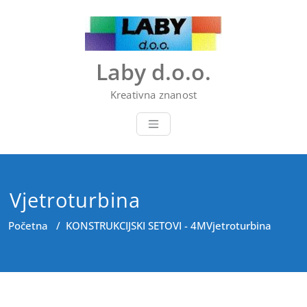
Skip
to
content
Laby d.o.o.
Kreativna znanost
Vjetroturbina
Početna
/
KONSTRUKCIJSKI SETOVI - 4M
Vjetroturbina