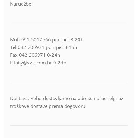
Narudžbe:
Mob 091 5017966 pon-pet 8-20h
Tel 042 206971 pon-pet 8-15h
Fax 042 206971 0-24h
E laby@vz.t-com.hr 0-24h
Dostava: Robu dostavljamo na adresu naručitelja uz
troškove dostave prema dogovoru.