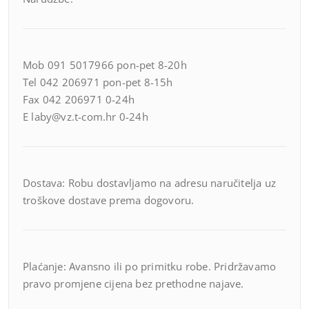
Mob 091 5017966 pon-pet 8-20h
Tel 042 206971 pon-pet 8-15h
Fax 042 206971 0-24h
E laby@vz.t-com.hr 0-24h
Dostava: Robu dostavljamo na adresu naručitelja uz
troškove dostave prema dogovoru.
Plaćanje: Avansno ili po primitku robe. Pridržavamo
pravo promjene cijena bez prethodne najave.