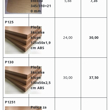
stolicu
5,88
7,35
345/310×21
0 mm
P125
Ploča
školske
klupe
24,00
30,00
125x50x1,9
cm ABS
P130
Ploča
školske
klupe
30,00
37,50
130x50x2,5
cm ABS
P1251
Polica za