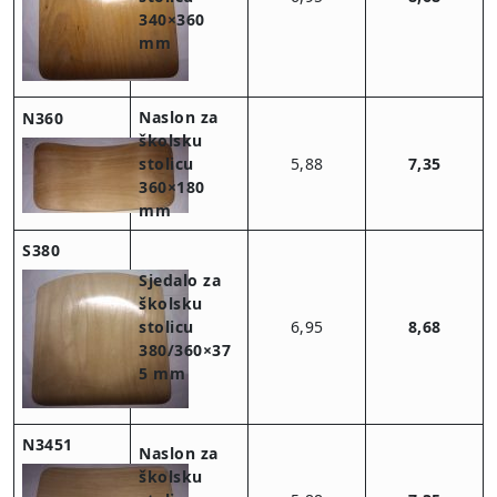
340×360
mm
Naslon za
N360
školsku
stolicu
5,88
7,35
360×180
mm
S380
Sjedalo za
školsku
stolicu
6,95
8,68
380/360×37
5 mm
N3451
Naslon za
školsku