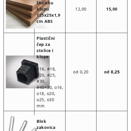
školsku
klupu
12,00
15,00
125x25x1,9
cm ABS
Plastični
čep za
stolice i
klupe
#16, #18,
od 0,20
od
0,25
#20, #25,
#30,
#40×30, o16,
o18, o20,
o25, o30
mm
Blok
zakovica