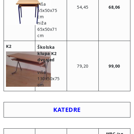
viša
54,45
68,06
65x50x75
cm
niža
65x50x71
cm
K2
Školska
klupa K2
dvosjed
79,20
99,00
viša
130x50x75
cm
KATEDRE
MPC (sa