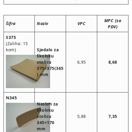
MPC (sa
Šifra
Naziv
VPC
PDV)
S375
(Zaliha: 15
kom)
Sjedalo za
školsku
stolicu
6,95
8,68
375×375(365
) mm
N345
Naslon za
školsku
stolicu
5,88
7,35
345×170
mm