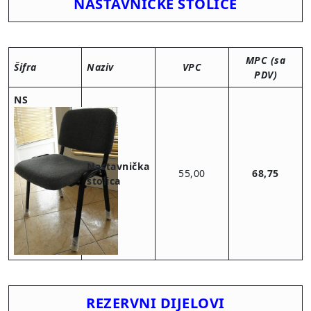
NASTAVNIČKE STOLICE
MPC (sa
Šifra
Naziv
VPC
PDV)
NS
Nastavnička
55,00
68,75
stolica
REZERVNI DIJELOVI