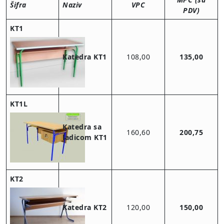
Šifra
Naziv
VPC
PDV)
KT1
Katedra KT1
108,00
135,00
KT1L
Katedra sa
160,60
200,75
ladicom KT1
KT2
Katedra KT2
120,00
150,00