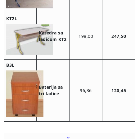
KT2L
Katedra sa
198,00
247,50
ladicom KT2
B3L
Baterija sa
96,36
120,45
tri ladice