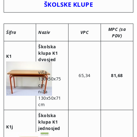
ŠKOLSKE KLUPE
MPC (sa
Šifra
Naziv
VPC
PDV)
Školska
klupa K1
K1
dvosjed
viša
65,34
81,68
130x50x75
cm
niža
130x50x71
cm
Školska
klupa K1
K1j
jednosjed