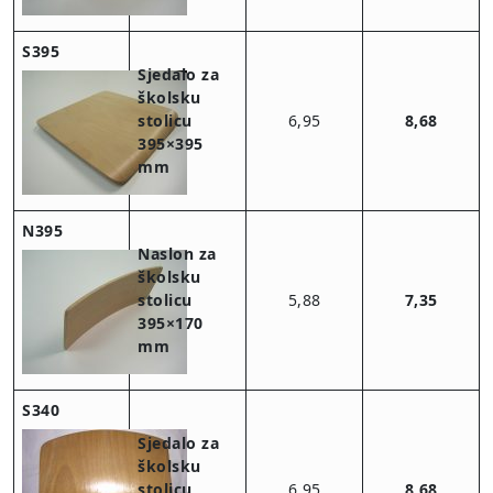
S395
Sjedalo za
školsku
stolicu
6,95
8,68
395×395
mm
N395
Naslon za
školsku
stolicu
5,88
7,35
395×170
mm
S340
Sjedalo za
školsku
stolicu
6,95
8,68