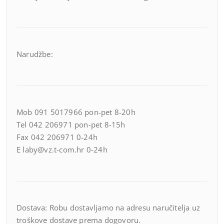
Narudžbe:
Mob 091 5017966 pon-pet 8-20h
Tel 042 206971 pon-pet 8-15h
Fax 042 206971 0-24h
E laby@vz.t-com.hr 0-24h
Dostava: Robu dostavljamo na adresu naručitelja uz
troškove dostave prema dogovoru.