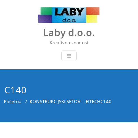
Skip
to
content
Laby d.o.o.
Kreativna znanost
C140
Početna
/
KONSTRUKCIJSKI SETOVI - EITECH
C140