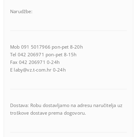
Narudžbe:
Mob 091 5017966 pon-pet 8-20h
Tel 042 206971 pon-pet 8-15h
Fax 042 206971 0-24h
E laby@vz.t-com.hr 0-24h
Dostava: Robu dostavljamo na adresu naručitelja uz
troškove dostave prema dogovoru.