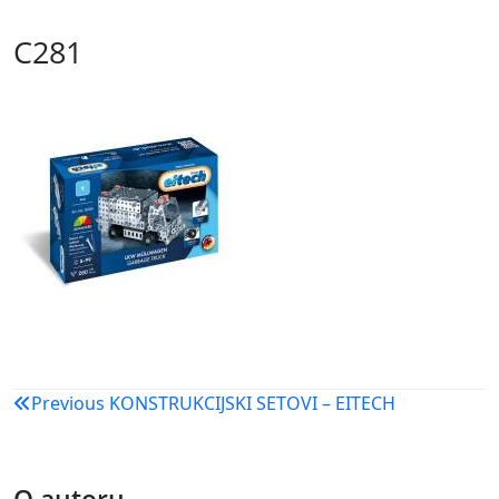
C281
Navigacija
Previous
KONSTRUKCIJSKI SETOVI – EITECH
objava