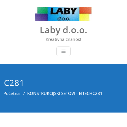
Skip
to
content
Laby d.o.o.
Kreativna znanost
C281
Početna
/
KONSTRUKCIJSKI SETOVI - EITECH
C281