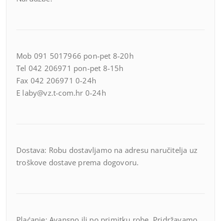
Mob 091 5017966 pon-pet 8-20h
Tel 042 206971 pon-pet 8-15h
Fax 042 206971 0-24h
E laby@vz.t-com.hr 0-24h
Dostava: Robu dostavljamo na adresu naručitelja uz
troškove dostave prema dogovoru.
Plaćanje: Avansno ili po primitku robe. Pridržavamo