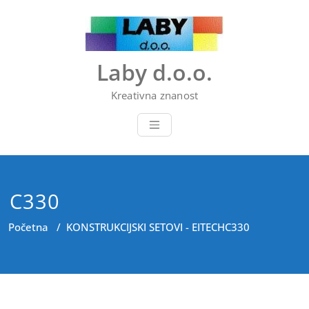
Skip
to
content
Laby d.o.o.
Kreativna znanost
C330
Početna
/
KONSTRUKCIJSKI SETOVI - EITECH
C330