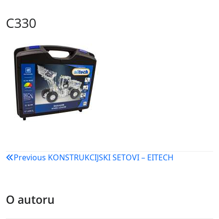
C330
Navigacija
Previous
KONSTRUKCIJSKI SETOVI – EITECH
objava
O autoru