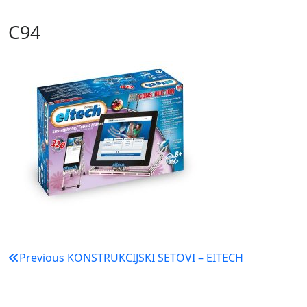
C94
Navigacija
Previous
KONSTRUKCIJSKI SETOVI – EITECH
objava