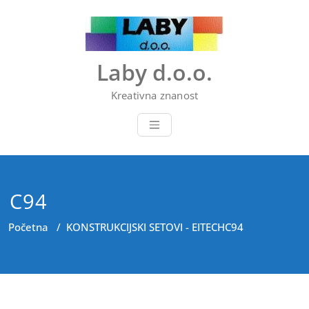
Skip
to
content
Laby d.o.o.
Kreativna znanost
C94
Početna
/
KONSTRUKCIJSKI SETOVI - EITECH
C94