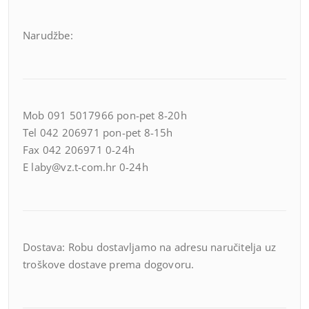
Narudžbe:
Mob 091 5017966 pon-pet 8-20h
Tel 042 206971 pon-pet 8-15h
Fax 042 206971 0-24h
E laby@vz.t-com.hr 0-24h
Dostava: Robu dostavljamo na adresu naručitelja uz
troškove dostave prema dogovoru.