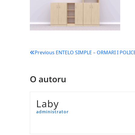
Navigacija
Previous
ENTELO SIMPLE – ORMARI I POLIC
objava
O autoru
Laby
administrator