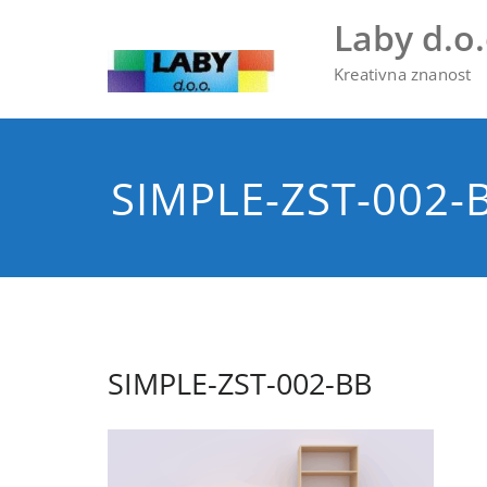
Skip
Laby d.o.
to
content
Kreativna znanost
SIMPLE-ZST-002-
SIMPLE-ZST-002-BB