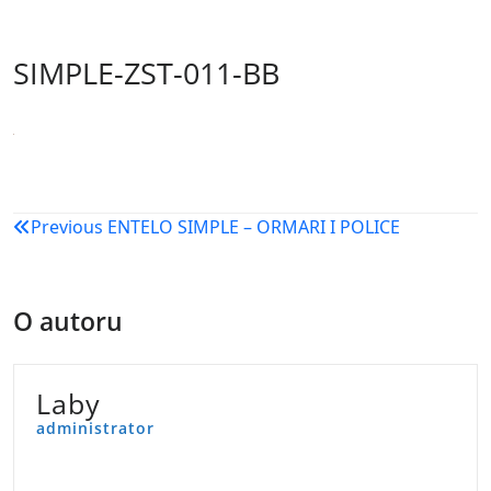
SIMPLE-ZST-011-BB
Navigacija
Previous
ENTELO SIMPLE – ORMARI I POLICE
objava
O autoru
Laby
administrator