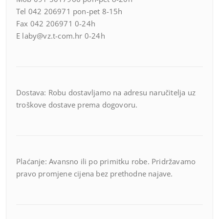
Tel 042 206971 pon-pet 8-15h
Fax 042 206971 0-24h
E laby@vz.t-com.hr 0-24h
Dostava: Robu dostavljamo na adresu naručitelja uz
troškove dostave prema dogovoru.
Plaćanje: Avansno ili po primitku robe. Pridržavamo
pravo promjene cijena bez prethodne najave.