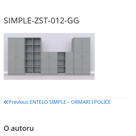
SIMPLE-ZST-012-GG
Navigacija
Previous
ENTELO SIMPLE – ORMARI I POLICE
objava
O autoru