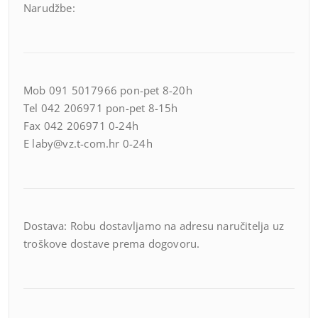
Narudžbe:
Mob 091 5017966 pon-pet 8-20h
Tel 042 206971 pon-pet 8-15h
Fax 042 206971 0-24h
E laby@vz.t-com.hr 0-24h
Dostava: Robu dostavljamo na adresu naručitelja uz
troškove dostave prema dogovoru.