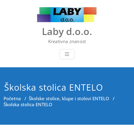
Skip
to
content
Laby d.o.o.
Kreativna znanost
Školska stolica ENTELO
Početna
/
Školske stolice, klupe i stolovi ENTELO
/
Školska stolica ENTELO