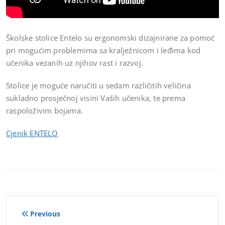
Školske stolice Entelo su ergonomski dizajnirane za pomoć
pri mogućim problemima sa kralježnicom i leđima kod
učenika vezanih uz njihov rast i razvoj.
Stolice je moguće naručiti u sedam različitih veličina
sukladno prosječnoj visini Vaših učenika, te prema
raspoloživim bojama.
Cjenik ENTELO
Navigacija
Previous