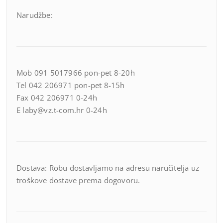
Narudžbe:
Mob 091 5017966 pon-pet 8-20h
Tel 042 206971 pon-pet 8-15h
Fax 042 206971 0-24h
E laby@vz.t-com.hr 0-24h
Dostava: Robu dostavljamo na adresu naručitelja uz
troškove dostave prema dogovoru.