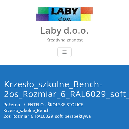
Skip
to
content
Laby d.o.o.
Kreativna znanost
Krzesło_szkolne_Bench-
2os_Rozmiar_6_RAL6029_soft
Početna
/
ENTELO - ŠKOLSKE STOLICE
Krzesło_szkolne_Bench-
2os_Rozmiar_6_RAL6029_soft_perspektywa