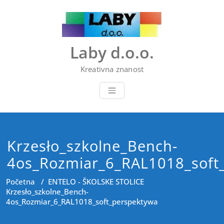
Skip
to
content
Laby d.o.o.
Kreativna znanost
Krzesło_szkolne_Bench-
4os_Rozmiar_6_RAL1018_soft
Početna
/
ENTELO - ŠKOLSKE STOLICE
Krzesło_szkolne_Bench-
4os_Rozmiar_6_RAL1018_soft_perspektywa