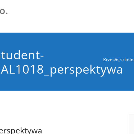
o.
Student-
Krzesło_szkol
RAL1018_perspektywa
erspektywa