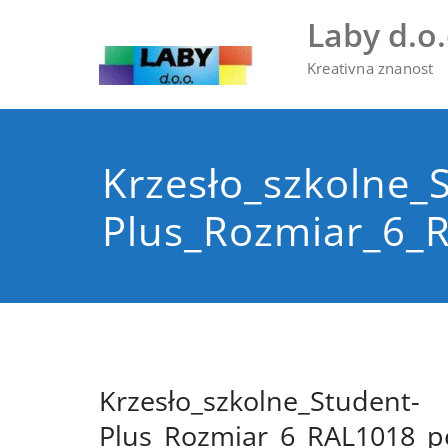
Skip
Laby d.o.
to
content
Kreativna znanost
Krzesło_szkolne_
Plus_Rozmiar_6_
Krzesło_szkolne_Student-
Plus_Rozmiar_6_RAL1018_p