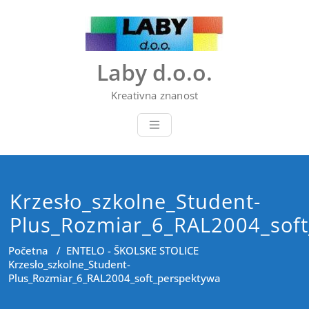
Skip
to
content
Laby d.o.o.
Kreativna znanost
Krzesło_szkolne_Student-
Plus_Rozmiar_6_RAL2004_sof
Početna
/
ENTELO - ŠKOLSKE STOLICE
Krzesło_szkolne_Student-
Plus_Rozmiar_6_RAL2004_soft_perspektywa