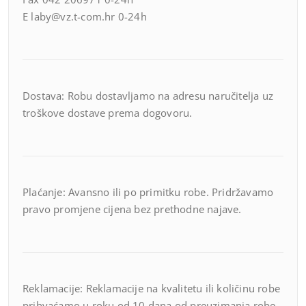
E laby@vz.t-com.hr 0-24h
Dostava: Robu dostavljamo na adresu naručitelja uz
troškove dostave prema dogovoru.
Plaćanje: Avansno ili po primitku robe. Pridržavamo
pravo promjene cijena bez prethodne najave.
Reklamacije: Reklamacije na kvalitetu ili količinu robe
prihvaćamo u roku od 10 dana od preuzimanja robe