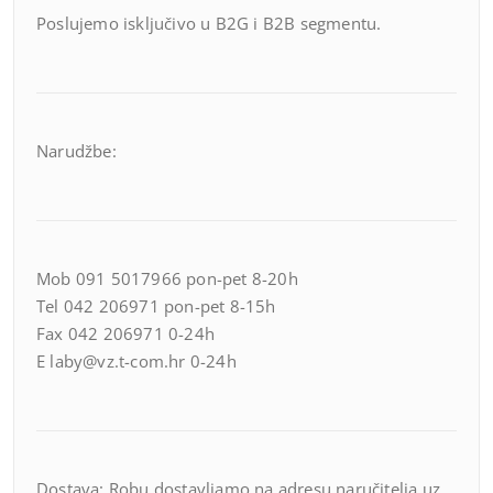
Poslujemo isključivo u B2G i B2B segmentu.
Narudžbe:
Mob 091 5017966 pon-pet 8-20h
Tel 042 206971 pon-pet 8-15h
Fax 042 206971 0-24h
E laby@vz.t-com.hr 0-24h
Dostava: Robu dostavljamo na adresu naručitelja uz