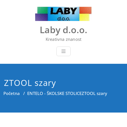
Skip
to
content
Laby d.o.o.
Kreativna znanost
ZTOOL szary
Početna
/
ENTELO - ŠKOLSKE STOLICE
ZTOOL szary