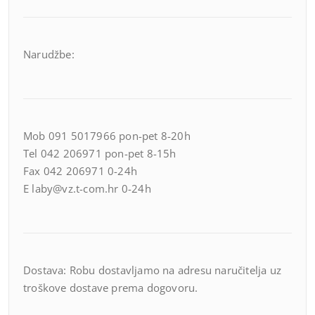
Narudžbe:
Mob 091 5017966 pon-pet 8-20h
Tel 042 206971 pon-pet 8-15h
Fax 042 206971 0-24h
E laby@vz.t-com.hr 0-24h
Dostava: Robu dostavljamo na adresu naručitelja uz
troškove dostave prema dogovoru.