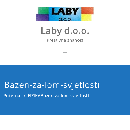
Skip
to
content
Laby d.o.o.
Kreativna znanost
Bazen-za-lom-svjetlosti
Početna
/
FIZIKA
Bazen-za-lom-svjetlosti