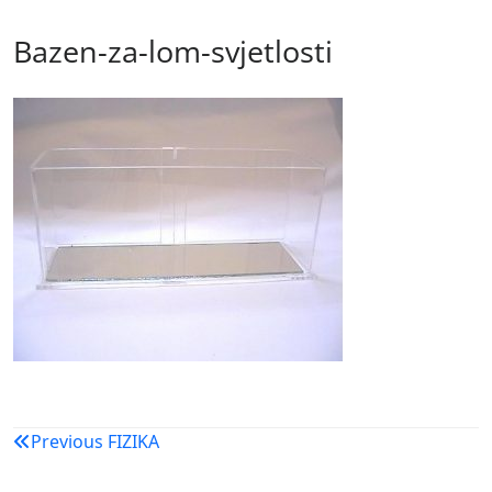
Bazen-za-lom-svjetlosti
Navigacija
Previous
FIZIKA
objava