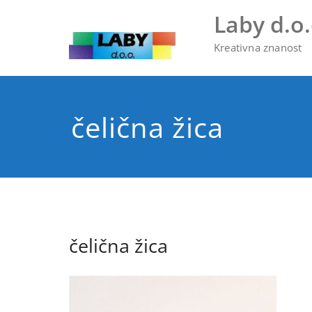
Skip
Laby d.o.
to
content
Kreativna znanost
čelična žica
čelična žica