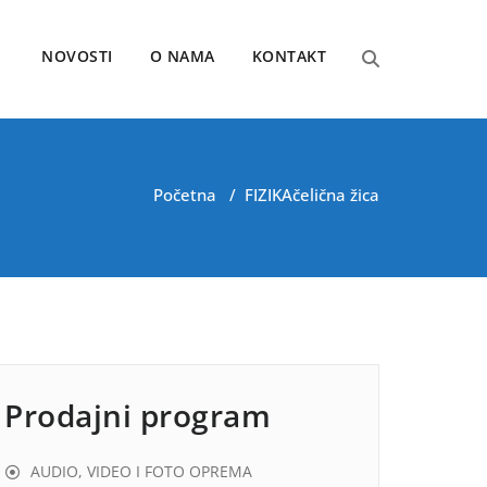
NOVOSTI
O NAMA
KONTAKT
Početna
/
FIZIKA
čelična žica
Prodajni program
AUDIO, VIDEO I FOTO OPREMA