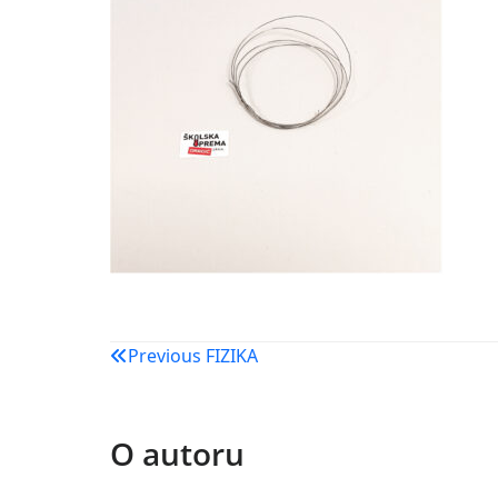
Navigacija
Previous
FIZIKA
objava
O autoru