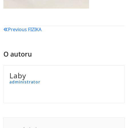
Navigacija
Previous
FIZIKA
objava
O autoru
Laby
administrator