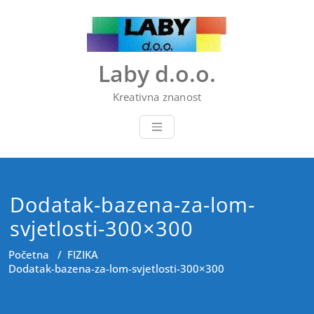
Skip
to
content
Laby d.o.o.
Kreativna znanost
Dodatak-bazena-za-lom-
svjetlosti-300×300
Početna
/
FIZIKA
Dodatak-bazena-za-lom-svjetlosti-300×300