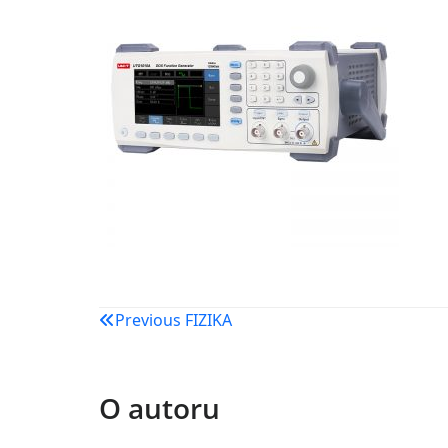
Navigacija
Previous
FIZIKA
objava
O autoru