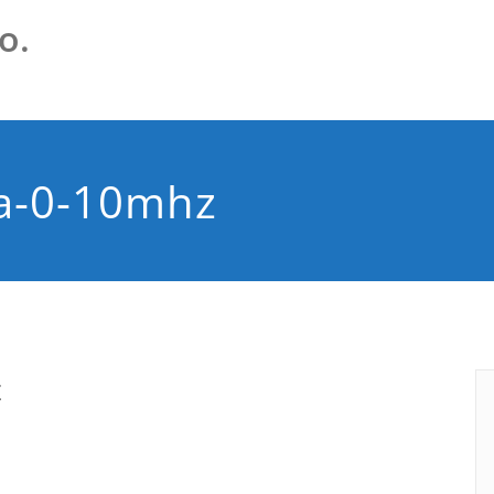
o.
ja-0-10mhz
z