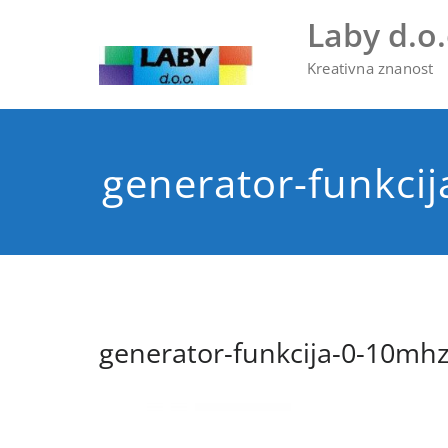
Skip
Laby d.o.
to
content
Kreativna znanost
generator-funkci
generator-funkcija-0-10mh