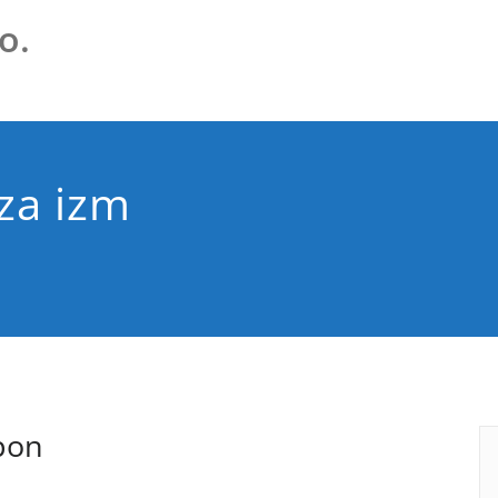
o.
 za izm
apon