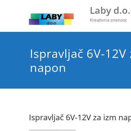
Skip
Laby d.o.
to
content
Kreativna znanost
Ispravljač 6V-12V
napon
Ispravljač 6V-12V za izm n