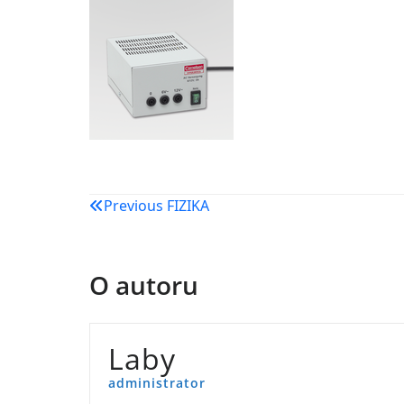
Navigacija
Previous
FIZIKA
objava
O autoru
Laby
administrator