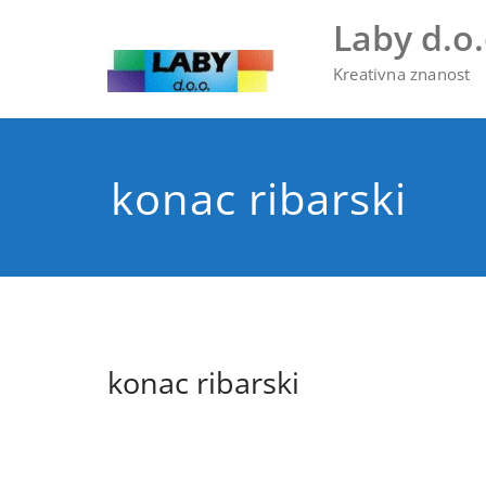
Skip
Laby d.o.
to
content
Kreativna znanost
konac ribarski
konac ribarski