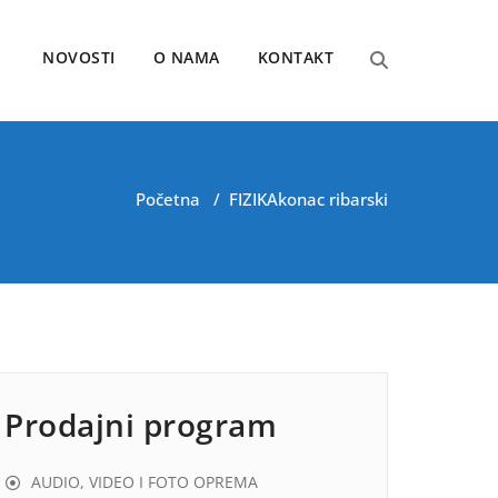
NOVOSTI
O NAMA
KONTAKT
Početna
/
FIZIKA
konac ribarski
Prodajni program
AUDIO, VIDEO I FOTO OPREMA