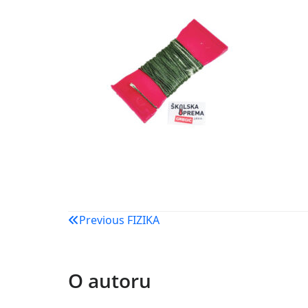
Navigacija
Previous
FIZIKA
objava
O autoru