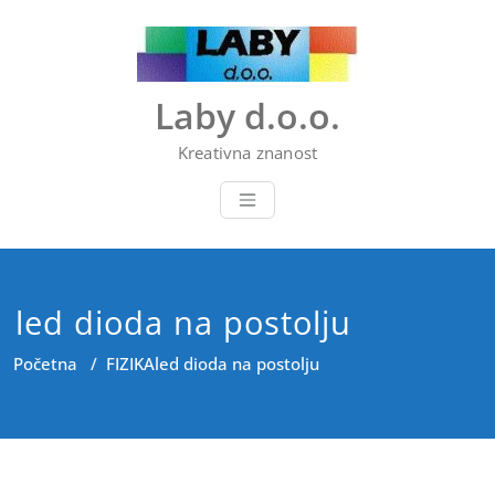
Skip
to
content
Laby d.o.o.
Kreativna znanost
led dioda na postolju
Početna
/
FIZIKA
led dioda na postolju