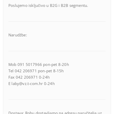
Poslujemo isključivo u B2G i B2B segmentu.
Narudžbe:
Mob 091 5017966 pon-pet 8-20h
Tel 042 206971 pon-pet 8-15h
Fax 042 206971 0-24h
E laby@vz.t-com.hr 0-24h
Dostava: Robu dostavljamo na adresu naručitelja uz