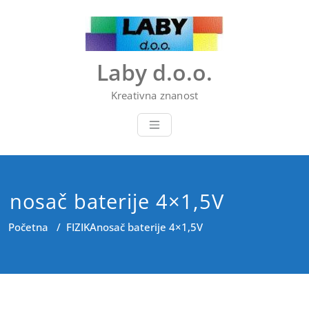
Skip
to
content
Laby d.o.o.
Kreativna znanost
nosač baterije 4×1,5V
Početna
/
FIZIKA
nosač baterije 4×1,5V