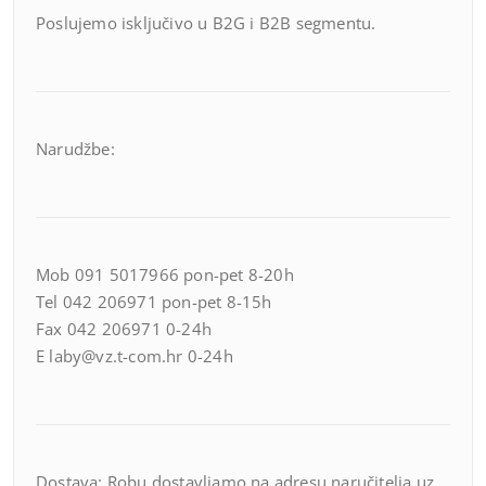
Poslujemo isključivo u B2G i B2B segmentu.
Narudžbe:
Mob 091 5017966 pon-pet 8-20h
Tel 042 206971 pon-pet 8-15h
Fax 042 206971 0-24h
E laby@vz.t-com.hr 0-24h
Dostava: Robu dostavljamo na adresu naručitelja uz