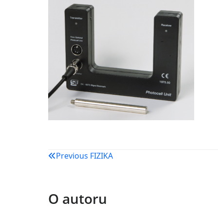
Navigacija
Previous
FIZIKA
objava
O autoru