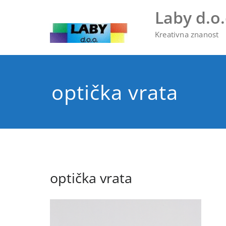
Skip
Laby d.o.
to
content
Kreativna znanost
optička vrata
optička vrata