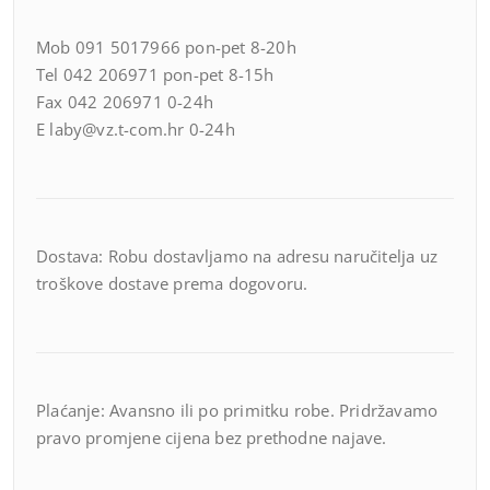
Mob 091 5017966 pon-pet 8-20h
Tel 042 206971 pon-pet 8-15h
Fax 042 206971 0-24h
E laby@vz.t-com.hr 0-24h
Dostava: Robu dostavljamo na adresu naručitelja uz
troškove dostave prema dogovoru.
Plaćanje: Avansno ili po primitku robe. Pridržavamo
pravo promjene cijena bez prethodne najave.