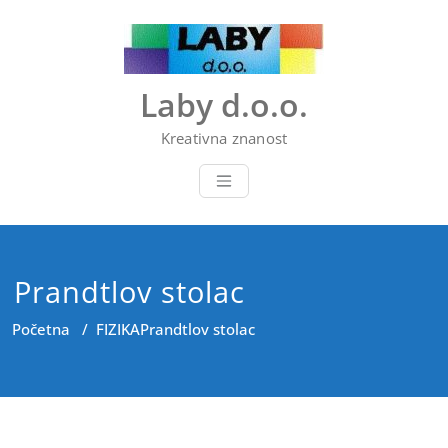
Skip
to
content
Laby d.o.o.
Kreativna znanost
Prandtlov stolac
Početna
/
FIZIKA
Prandtlov stolac