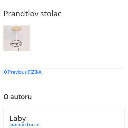
Prandtlov stolac
Navigacija
Previous
FIZIKA
objava
O autoru
Laby
administrator