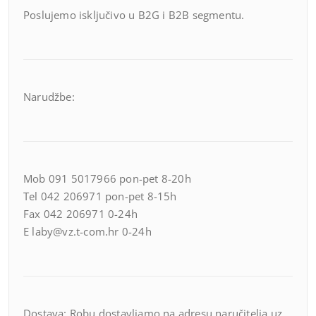
Poslujemo isključivo u B2G i B2B segmentu.
Narudžbe:
Mob 091 5017966 pon-pet 8-20h
Tel 042 206971 pon-pet 8-15h
Fax 042 206971 0-24h
E laby@vz.t-com.hr 0-24h
Dostava: Robu dostavljamo na adresu naručitelja uz