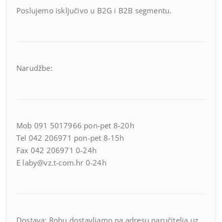
Poslujemo isključivo u B2G i B2B segmentu.
Narudžbe:
Mob 091 5017966 pon-pet 8-20h
Tel 042 206971 pon-pet 8-15h
Fax 042 206971 0-24h
E laby@vz.t-com.hr 0-24h
Dostava: Robu dostavljamo na adresu naručitelja uz