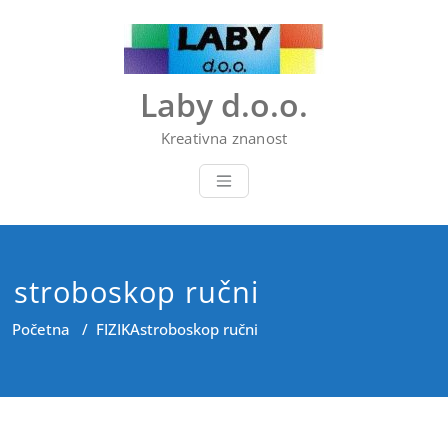
Skip
to
content
Laby d.o.o.
Kreativna znanost
stroboskop ručni
Početna
/
FIZIKA
stroboskop ručni