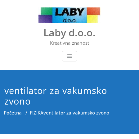
Skip
to
content
Laby d.o.o.
Kreativna znanost
ventilator za vakumsko
zvono
Početna
/
FIZIKA
ventilator za vakumsko zvono