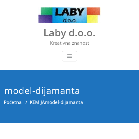
Skip
to
content
Laby d.o.o.
Kreativna znanost
model-dijamanta
Početna
/
KEMIJA
model-dijamanta