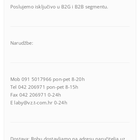
Poslujemo isključivo u B2G i B2B segmentu.
Narudžbe:
Mob 091 5017966 pon-pet 8-20h
Tel 042 206971 pon-pet 8-15h
Fax 042 206971 0-24h
E laby@vz.t-com.hr 0-24h
Dostava: Robu dostavljamo na adresu naručitelja uz