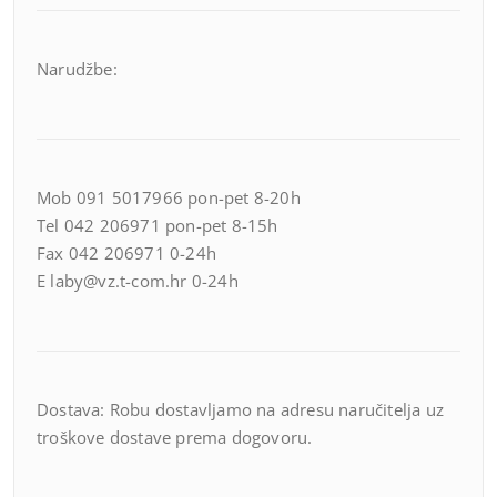
Narudžbe:
Mob 091 5017966 pon-pet 8-20h
Tel 042 206971 pon-pet 8-15h
Fax 042 206971 0-24h
E laby@vz.t-com.hr 0-24h
Dostava: Robu dostavljamo na adresu naručitelja uz
troškove dostave prema dogovoru.