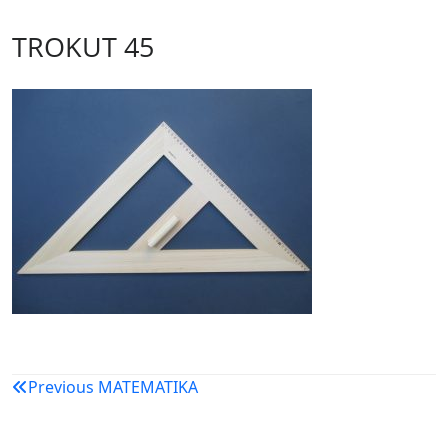
TROKUT 45
Navigacija
Previous
MATEMATIKA
objava