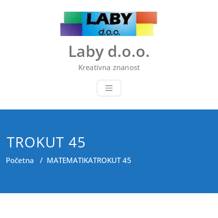
Skip
to
content
Laby d.o.o.
Kreativna znanost
TROKUT 45
Početna
/
MATEMATIKA
TROKUT 45