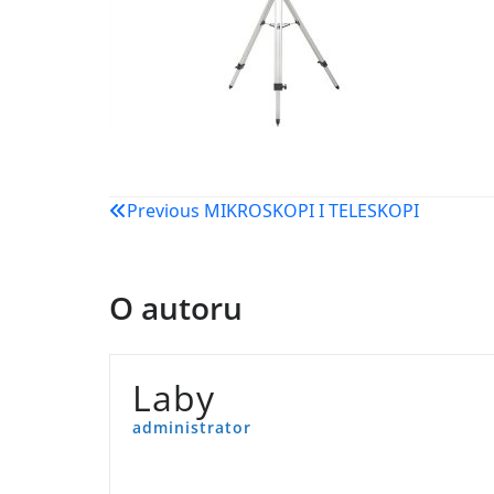
Navigacija
Previous
MIKROSKOPI I TELESKOPI
objava
O autoru
Laby
administrator