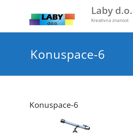
Skip
Laby d.o.
to
content
Kreativna znanost
Konuspace-6
Konuspace-6