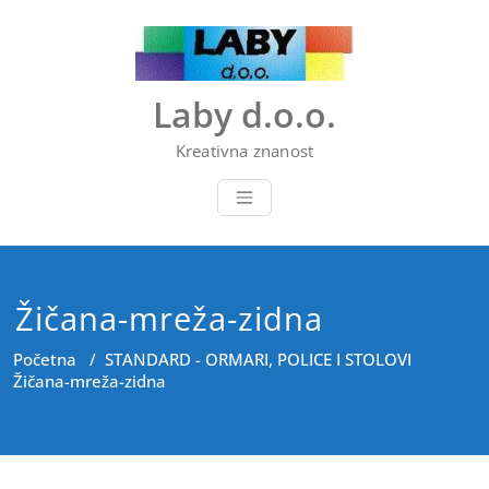
Skip
to
content
Laby d.o.o.
Kreativna znanost
Žičana-mreža-zidna
Početna
/
STANDARD - ORMARI, POLICE I STOLOVI
Žičana-mreža-zidna