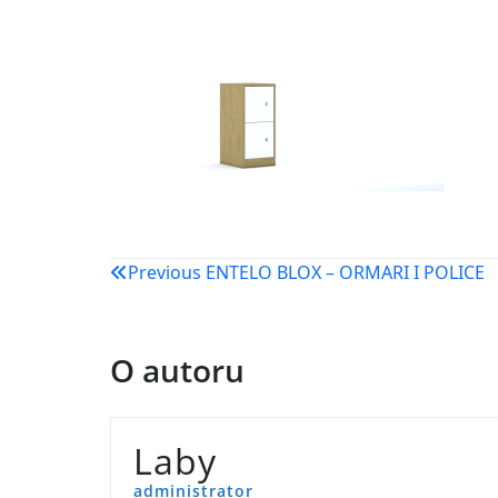
Navigacija
Previous
ENTELO BLOX – ORMARI I POLICE
objava
O autoru
Laby
administrator