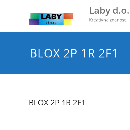
Skip
Laby d.o.
to
content
Kreativna znanost
BLOX 2P 1R 2F1
BLOX 2P 1R 2F1