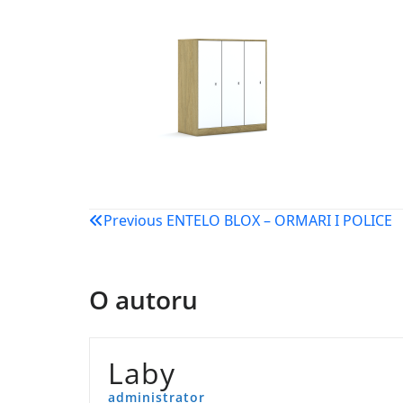
Navigacija
Previous
ENTELO BLOX – ORMARI I POLICE
objava
O autoru
Laby
administrator