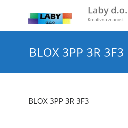
Skip
Laby d.o.
to
content
Kreativna znanost
BLOX 3PP 3R 3F3
BLOX 3PP 3R 3F3