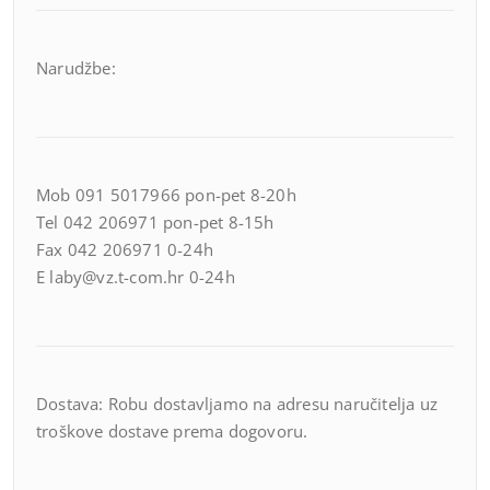
Narudžbe:
Mob 091 5017966 pon-pet 8-20h
Tel 042 206971 pon-pet 8-15h
Fax 042 206971 0-24h
E laby@vz.t-com.hr 0-24h
Dostava: Robu dostavljamo na adresu naručitelja uz
troškove dostave prema dogovoru.