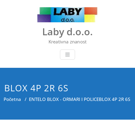
Skip
to
content
Laby d.o.o.
Kreativna znanost
BLOX 4P 2R 6S
Početna
/
ENTELO BLOX - ORMARI I POLICE
BLOX 4P 2R 6S