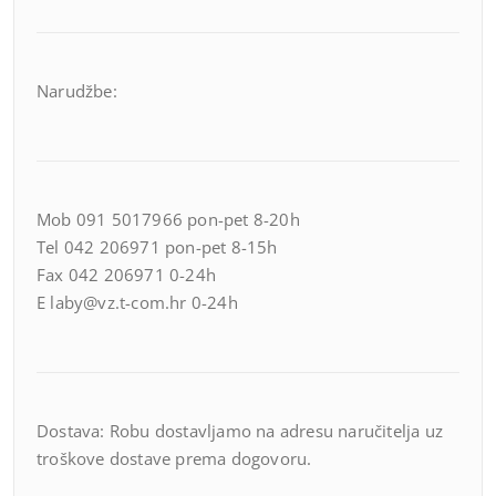
Narudžbe:
Mob 091 5017966 pon-pet 8-20h
Tel 042 206971 pon-pet 8-15h
Fax 042 206971 0-24h
E laby@vz.t-com.hr 0-24h
Dostava: Robu dostavljamo na adresu naručitelja uz
troškove dostave prema dogovoru.