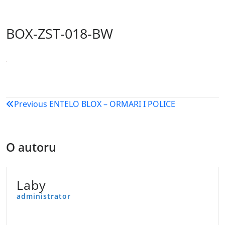
BOX-ZST-018-BW
Navigacija
Previous
ENTELO BLOX – ORMARI I POLICE
objava
O autoru
Laby
administrator