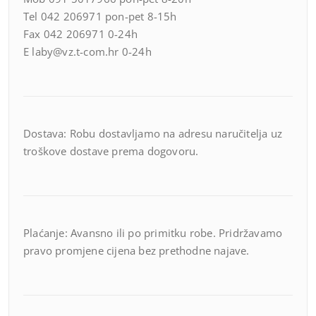
Tel 042 206971 pon-pet 8-15h
Fax 042 206971 0-24h
E laby@vz.t-com.hr 0-24h
Dostava: Robu dostavljamo na adresu naručitelja uz
troškove dostave prema dogovoru.
Plaćanje: Avansno ili po primitku robe. Pridržavamo
pravo promjene cijena bez prethodne najave.