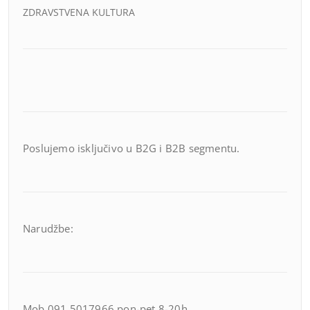
ZDRAVSTVENA KULTURA
Poslujemo isključivo u B2G i B2B segmentu.
Narudžbe:
Mob 091 5017966 pon-pet 8-20h