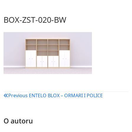
BOX-ZST-020-BW
Navigacija
Previous
ENTELO BLOX – ORMARI I POLICE
objava
O autoru