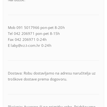
Mob 091 5017966 pon-pet 8-20h
Tel 042 206971 pon-pet 8-15h
Fax 042 206971 0-24h
E laby@vz.t-com.hr 0-24h
Dostava: Robu dostavljamo na adresu naručitelja uz
troškove dostave prema dogovoru.
Plaćanje: Avansno ili po primitku robe. Pridržavamo