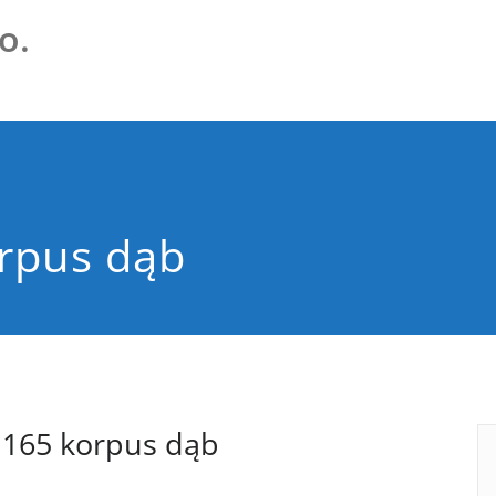
o.
rpus dąb
1165 korpus dąb