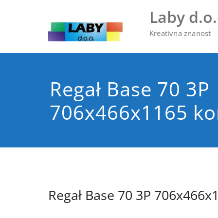
Skip
Laby d.o.
to
content
Kreativna znanost
Regał Base 70 3P
706x466x1165 ko
Regał Base 70 3P 706x466x