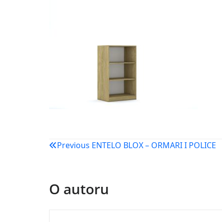
Navigacija
Previous
ENTELO BLOX – ORMARI I POLICE
objava
O autoru