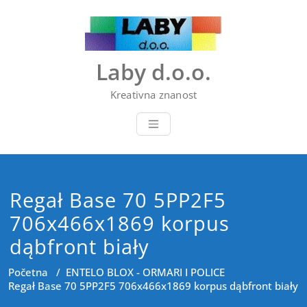
Skip
to
content
Laby d.o.o.
Kreativna znanost
Regał Base 70 5PP2F5
706x466x1869 korpus
dąbfront biały
Početna
/
ENTELO BLOX - ORMARI I POLICE
Regał Base 70 5PP2F5 706x466x1869 korpus dąbfront biały