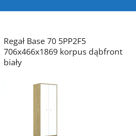
Regał Base 70 5PP2F5
706x466x1869 korpus dąbfront
biały