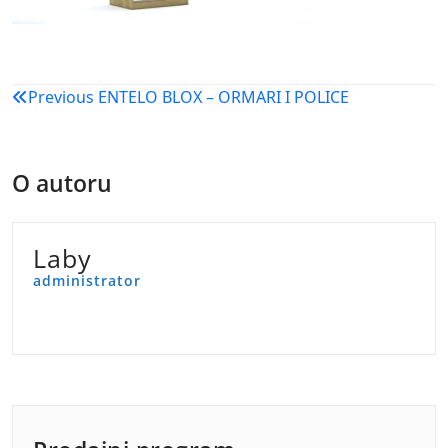
Navigacija
Previous
ENTELO BLOX – ORMARI I POLICE
objava
O autoru
Laby
administrator