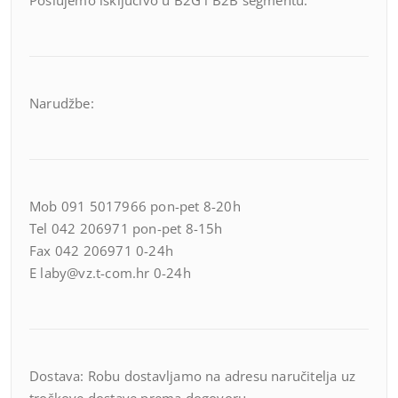
Poslujemo isključivo u B2G i B2B segmentu.
Narudžbe:
Mob 091 5017966 pon-pet 8-20h
Tel 042 206971 pon-pet 8-15h
Fax 042 206971 0-24h
E laby@vz.t-com.hr 0-24h
Dostava: Robu dostavljamo na adresu naručitelja uz