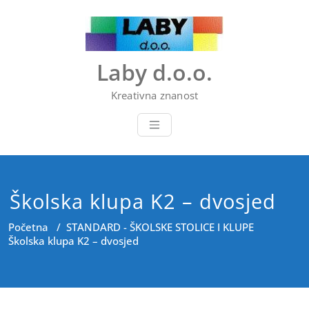
Skip
to
content
Laby d.o.o.
Kreativna znanost
Školska klupa K2 – dvosjed
Početna
/
STANDARD - ŠKOLSKE STOLICE I KLUPE
Školska klupa K2 – dvosjed