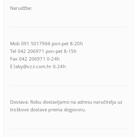
Narudžbe:
Mob 091 5017966 pon-pet 8-20h
Tel 042 206971 pon-pet 8-15h
Fax 042 206971 0-24h
E laby@vz.t-com.hr 0-24h
Dostava: Robu dostavljamo na adresu naručitelja uz
troškove dostave prema dogovoru.