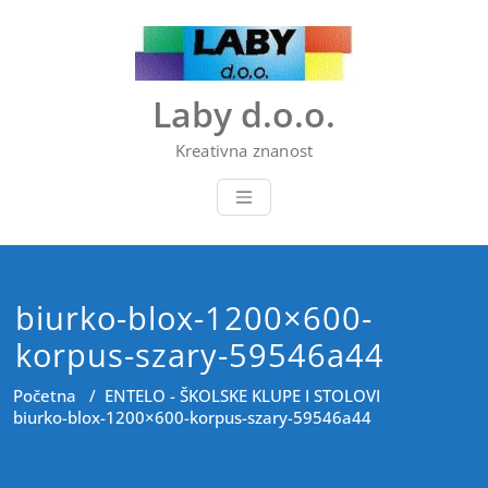
Skip
to
content
Laby d.o.o.
Kreativna znanost
biurko-blox-1200×600-
korpus-szary-59546a44
Početna
/
ENTELO - ŠKOLSKE KLUPE I STOLOVI
biurko-blox-1200×600-korpus-szary-59546a44