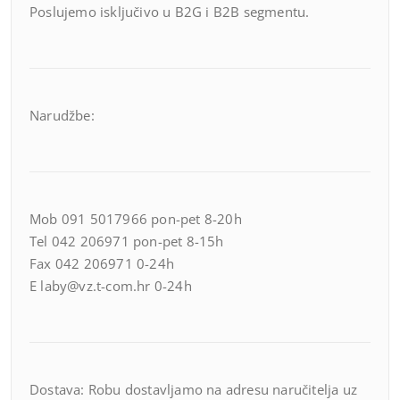
Poslujemo isključivo u B2G i B2B segmentu.
Narudžbe:
Mob 091 5017966 pon-pet 8-20h
Tel 042 206971 pon-pet 8-15h
Fax 042 206971 0-24h
E laby@vz.t-com.hr 0-24h
Dostava: Robu dostavljamo na adresu naručitelja uz