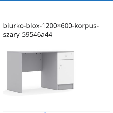
biurko-blox-1200×600-korpus-
szary-59546a44