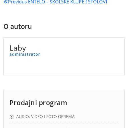
Navigacija
Previous
ENTELO – ŠKOLSKE KLUPE I STOLOVI
objava
O autoru
Laby
administrator
Prodajni program
AUDIO, VIDEO I FOTO OPREMA