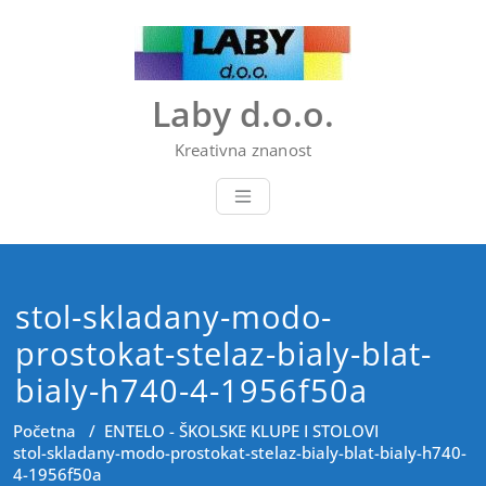
Skip
to
content
Laby d.o.o.
Kreativna znanost
stol-skladany-modo-
prostokat-stelaz-bialy-blat-
bialy-h740-4-1956f50a
Početna
/
ENTELO - ŠKOLSKE KLUPE I STOLOVI
stol-skladany-modo-prostokat-stelaz-bialy-blat-bialy-h740-
4-1956f50a