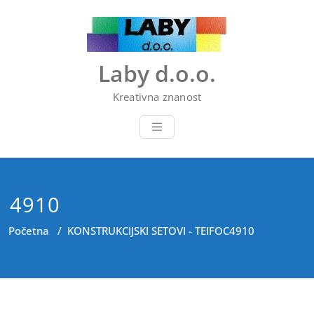
Skip
to
content
Laby d.o.o.
Kreativna znanost
4910
Početna
/
KONSTRUKCIJSKI SETOVI - TEIFOC
4910