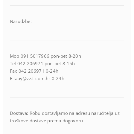
Narudžbe:
Mob 091 5017966 pon-pet 8-20h
Tel 042 206971 pon-pet 8-15h
Fax 042 206971 0-24h
E laby@vz.t-com.hr 0-24h
Dostava: Robu dostavljamo na adresu naručitelja uz
troškove dostave prema dogovoru.