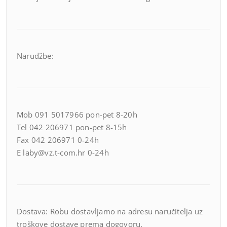
Narudžbe:
Mob 091 5017966 pon-pet 8-20h
Tel 042 206971 pon-pet 8-15h
Fax 042 206971 0-24h
E laby@vz.t-com.hr 0-24h
Dostava: Robu dostavljamo na adresu naručitelja uz
troškove dostave prema dogovoru.