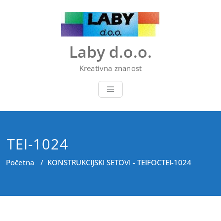
Skip
to
content
Laby d.o.o.
Kreativna znanost
TEI-1024
Početna
/
KONSTRUKCIJSKI SETOVI - TEIFOC
TEI-1024